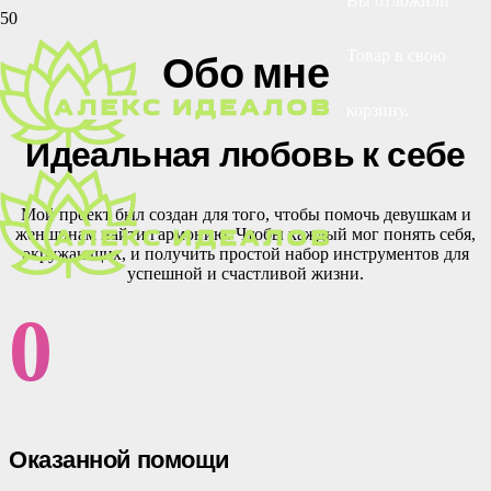
Вы отложили
Обо мне
Товар
в свою
корзину.
Идеальная любовь к себе
Мой проект был создан для того, чтобы помочь девушкам и
женщинам найти гармонию. Чтобы каждый мог понять себя,
окружающих, и получить простой набор инструментов для
успешной и счастливой жизни.
0
Оказанной помощи